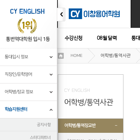
수강신청
08월 달력
통대
이
HOME
어학병/통역사관
통대입시 정보
용
수강후기
약
관
직장인/유학영어
보
기
개
어학병/장교 정보
인
어학병/통역사관
정
보
학습지원센터
보
기
공지사항
어학병/통역장교반
스터디파트너