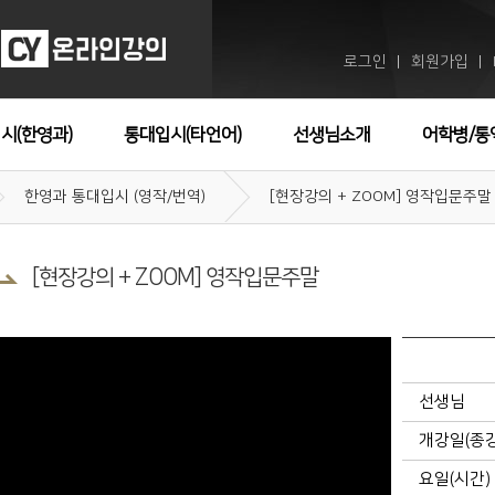
로그인
회원가입
ㅣ
ㅣ
시(한영과)
통대입시(타언어)
선생님소개
어학병/통
한영과 통대입시 (영작/번역)
[현장강의 + ZOOM] 영작입문주말
[현장강의 + ZOOM] 영작입문주말
선생님
개강일(종
요일(시간)