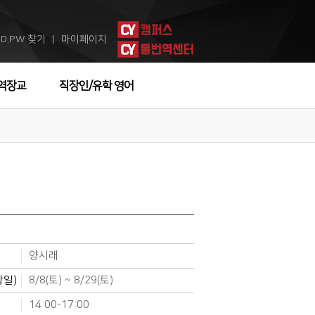
ID.PW 찾기
마이페이지
ㅣ
역장교
직장인/유학 영어
양시래
강일)
8/8(토) ~ 8/29(토)
14:00-17:00