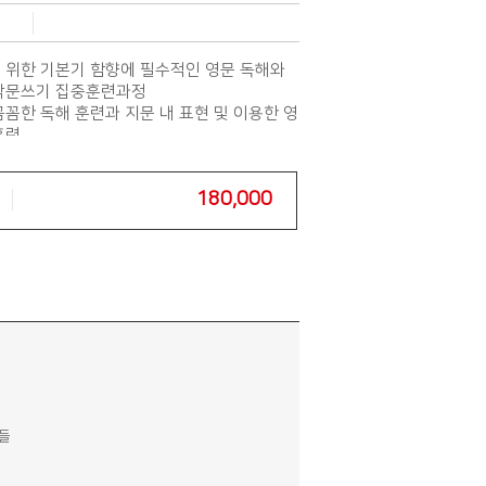
 위한 기본기 함향에 필수적인 영문 독해와
작문쓰기 집중훈련과정
꼼한 독해 훈련과 지문 내 표현 및 이용한 영
훈련
180,000
분들