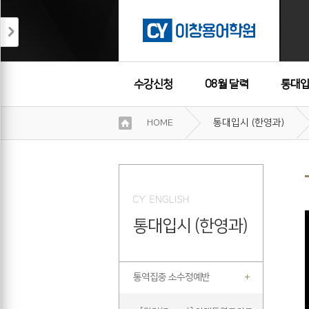
수강신청
08월 달력
통대입
이
HOME
통대입시 (한영과)
용
수강후기
약
관
보
기
개
인
통대입시 (한영과)
정
보
보
기
통역집중 소수정예반