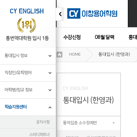
수강신청
08월 달력
통대
이
HOME
통대입시 (한영과)
통대입시 정보
용
수강후기
약
관
직장인/유학영어
보
기
개
어학병/장교 정보
인
통대입시 (한영과)
정
보
학습지원센터
보
기
공지사항
통역집중 소수정예반
스터디파트너