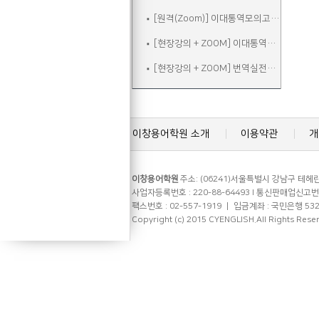
[원격(Zoom)] 이대통역모의고사B
[현장강의 + ZOOM] 이대통역실전
[현장강의 + ZOOM] 번역실전주말
이창용어학원 소개
이용약관
개
이창용어학원
주소: (06241)서울특별시 강남구 테헤란로
사업자등록번호 : 220-88-64493 l 통신판매업신고번호 
팩스번호 : 02-557-1919 ㅣ 입금계좌 : 국민은행 53
Copyright (c) 2015 CYENGLISH.All Rights Rese