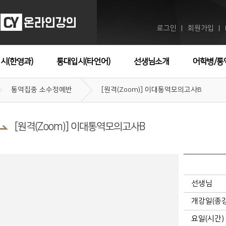
로그인
회원가입
ㅣ
ㅣ
시(한영과)
통대입시(타언어)
선생님소개
어학병/통
통역집중 소수정예반
[원격(Zoom)] 이대통역모의고사B
[원격(Zoom)] 이대통역모의고사B
선생님
개강일(종
요일(시간)