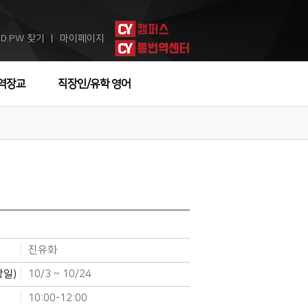
ID.PW 찾기
마이페이지
ㅣ
역장교
직장인/유학 영어
진유화
강일)
10/3 ~ 10/24
10:00-12:00