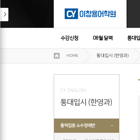
수강신청
08월 달력
통대입
이
HOME
통대입시 (한영과)
용
수강후기
약
관
보
기
개
인
통대입시 (한영과)
정
보
보
기
통역집중 소수정예반