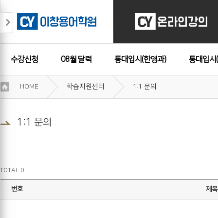
수강신청
08월 달력
통대입시(한영과)
통대입시(
이
HOME
학습지원센터
1:1 문의
용
수강후기
약
관
보
1:1 문의
기
개
인
정
보
TOTAL 0
보
기
번호
제목