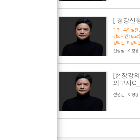
[ 청강신
과정 : 통역실전 /
강의시간 : 토요일 
강의실 : E 강의
선생님
:
이창용
[현장강의
의고사C
선생님
:
이창용