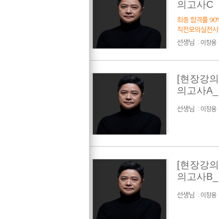
의고사C
최종 합격률 90%
직전모의실전시
선생님
:
이창용
[현장강의
의고사A
선생님
:
이창용
[현장강의
의고사B
선생님
:
이창용