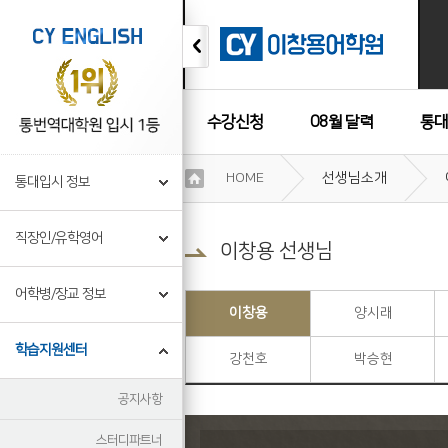
수강신청
08월 달력
통대
이
HOME
선생님소개
통대입시 정보
용
수강후기
약
관
직장인/유학영어
보
이창용 선생님
기
개
어학병/장교 정보
인
이창용
양시래
정
보
학습지원센터
강천호
박승현
보
기
공지사항
스터디파트너