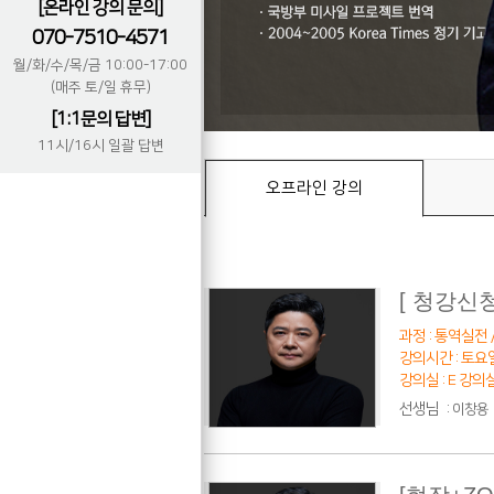
[온라인 강의 문의]
070-7510-4571
월/화/수/목/금 10:00-17:00
(매주 토/일 휴무)
[1:1문의 답변]
11시/16시 일괄 답변
오프라인 강의
[ 청강신
과정 : 통역실전 /
강의시간 : 토요일 
강의실 : E 강의
선생님
:
이창용