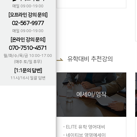
매일 09:00-19:00
[오프라인 강의 문의]
02-567-9977
매일 09:00-19:00
[온라인 강의 문의]
070-7510-4571
월/화/수/목/금 10:00-17:00
유학대비 추천강의
(매주 토/일 휴무)
[1:1문의 답변]
11시/16시 일괄 답변
에세이/영작
-
ELITE 유학 영어대비
-
네이티브 영영에세이