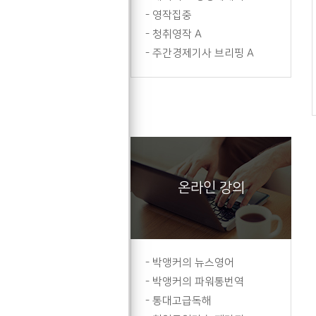
-
영작집중
-
청취영작 A
-
주간경제기사 브리핑 A
온라인 강의
-
박앵커의 뉴스영어
-
박앵커의 파워통번역
-
통대고급독해