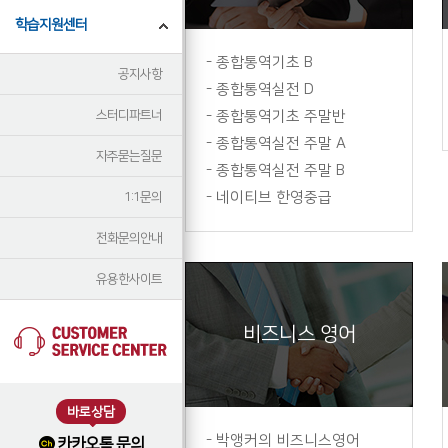
학습지원센터
-
종합통역기초 B
공지사항
-
종합통역실전 D
스터디파트너
-
종합통역기초 주말반
-
종합통역실전 주말 A
자주묻는질문
-
종합통역실전 주말 B
-
네이티브 한영중급
1:1문의
전화문의안내
유용한사이트
비즈니스 영어
바로상담
-
박앵커의 비즈니스영어
카카오톡 문의