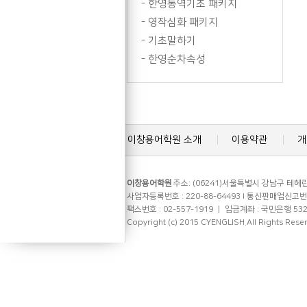
-
한영통역기초 패키지
-
영작심화 패키지
-
기초말하기
-
한영순차속성
이창용어학원 소개
이용약관
개
이창용어학원
주소: (06241)서울특별시 강남구 테헤란로
사업자등록번호 : 220-88-64493 l 통신판매업신고번호 
팩스번호 : 02-557-1919 ㅣ 입금계좌 : 국민은행 53
Copyright (c) 2015 CYENGLISH.All Rights Rese