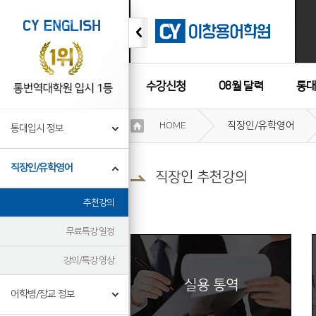
수강신청
08월 달력
통대
이
HOME
직장인/유학영어
통대입시 정보
용
수강후기
약
관
직장인/유학영어
보
직장인 추천강의
기
개
추천강의
인
정
무료특강 일정
보
보
강의/특강 영상
기
실용 통역
어학병/장교 정보