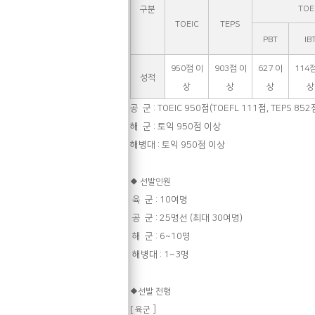
TOE
구분
TOEIC
TEPS
PBT
IB
950
점 이
903
점 이
627
이
114
점
성적
상
상
상
상
공
군
:
TOEIC 950
점
(TOEFL 111
점
, TEPS 852
해
군
:
토익
950
점 이상
해병대
:
토익
950
점 이상
◆
선발인원
육
군
: 10
여명
공
군
: 25
명선
(
최대
30
여명
)
해
군
: 6~10
명
해병대
: 1~3
명
◆
선발 전형
]
[
육군