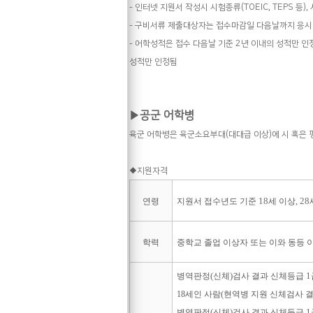
(TOEIC, TEPS
),
- 인터넷 지원서 작성시 시험종류
등
- 구비서류 제출대상자는 접수마감일 다음날까지 응
2
- 어학성적은 접수 다음날 기준
년 이내의 성적만 인
성적만 인정됨
▶공
군 어학병
(
)
육군 어학병은 육군소요부대
대대급 이상
에 시 혹은
◆
지원자격
18
, 28
연령
지원서 접수년도 기준
세 이상
학력
중학교 졸업 이상자 또는 이와 동등 
(
)
1
병역판정
신체
검사 결과 신체등급
(
18
세인 사람
현역병 지원 신체검사 
(
)
1
병역판정
신체
검사 결과 신체등급