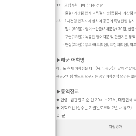
:
3
1
차
모집계획 대비
배수 선발
+
(
:
-
출결
가산점 합계 고득점자 순
동점자
가산점
: 1
2
차
차전형 합격자에 한하여 공군의 특별전형 실시
(60
) :
→
(3
) 30
,
-
필기
점
영어
한글
개문항
점
한글
(15
) :
-
구술
점
녹음된 영어지문 및 한글지문 통역
(25
) :
/
(5
),
(5
),
-
면접
점
용모
태도
점
표현력
점
학
▶
해군 어학병
(
,
)
해군도 현재 어학병을 타군
육군
공군
과 같이 선발하
육공군처럼 별도로 요구되는 공인어학성적 요건은 없
▶통역장교
연령
:
임관일 기준 만
20
세
~ 27
세
,
대한민국 
◆
어학요건
(
점수는 지원일로부터
2
년 내 유효
)
◆
육
군
지필평가