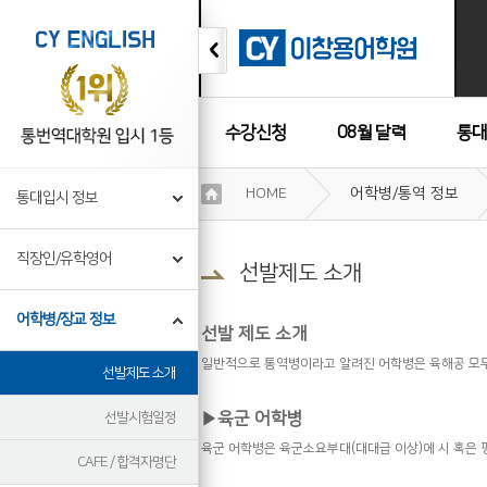
수강신청
08월 달력
통대
이
HOME
어학병/통역 정보
통대입시 정보
용
수강후기
약
관
직장인/유학영어
보
선발제도 소개
기
개
어학병/장교 정보
인
선발 제도 소개
정
일반적으로 통역병이라고 알려진 어학병은 육해공 모두
선발제도 소개
보
보
▶
육군 어학병
기
선발시험일정
(
)
육군 어학병은 육군소요부대
대대급 이상
에 시 혹은
CAFE / 합격자명단