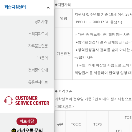
◆
지원자격
학습지원센터
18
28
지원서 접수년도 기준
세 이상
연령
공지사항
)
1990.1.1. ~ 2000.12.31.
출생자
스터디파트너
○
다음 중 어느하나에 해당되는 사람
1
~
병역판정검사 결과 신체등급
급
▶
자주묻는질문
병역판정검사 결과를 받지 아니한 
▶
기본요건
~3
급인 사람
1:1문의
(
, 19
다만
세 이상인 사람으로 고퇴 
전화문의안내
'
희망원서
를 제출하여 현역병 입영 
유용한사이트
◆
자격 기준
2
어학성적이
접수일 기준
년 이내의 정기시험으로 
>
<2018
년도
TOE
바로상담
구분
TOEIC
TEPS
카카오톡 문의
PBT