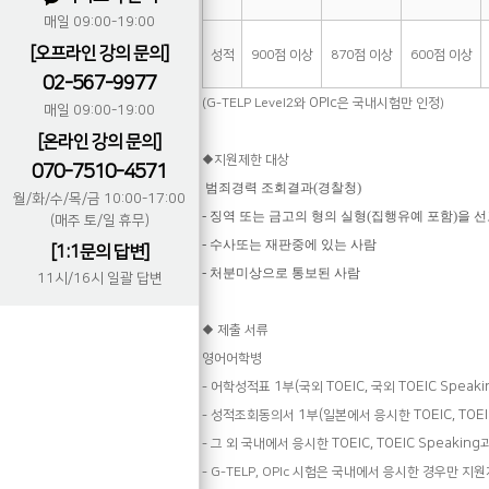
매일 09:00-19:00
[오프라인 강의 문의]
성적
900
점 이상
870
점 이상
600
점 이상
02-567-9977
OPIc
(G-TELP Level2
와
은 국내시험만 인정)
매일 09:00-19:00
[온라인 강의 문의]
◆
지원제한 대상
070-7510-4571
(
)
범죄경력 조회결과
경찰청
월/화/수/목/금 10:00-17:00
-
(
)
징역 또는 금고의 형의 실형
집행유예 포함
을 선
(매주 토/일 휴무)
-
수사또는 재판중에 있는 사람
[1:1문의 답변]
-
처분미상으로 통보된 사람
11시/16시 일괄 답변
◆
제출 서류
영어어학병
1
(
TOEIC,
TOEIC Speaki
- 어학성적표
부
국외
국외
1
(
TOEIC, TOE
- 성적조회동의서
부
일본에서 응시한
TOEIC, TOEIC Speaking
- 그 외 국내에서 응시한
- G-TELP, OPIc
시험은 국내에서 응시한 경우만 지