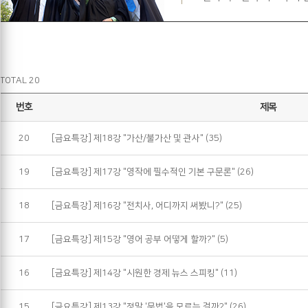
TOTAL 20
번호
제목
20
[금요특강] 제18강 "가산/불가산 및 관사"
(35)
19
[금요특강] 제17강 "영작에 필수적인 기본 구문론"
(26)
18
[금요특강] 제16강 "전치사, 어디까지 써봤니?"
(25)
17
[금요특강] 제15강 "영어 공부 어떻게 할까?"
(5)
16
[금요특강] 제14강 "시원한 경제 뉴스 스피킹"
(11)
15
[금요특강] 제13강 "정말 '문법'을 모르는 걸까?"
(26)