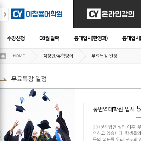
수강신청
08월 달력
통대입시(한영과)
통대입시(
이
HOME
직장인/유학영어
무료특강 일정
용
수강후기
약
관
보
무료특강 일정
기
개
인
정
보
통번역대학원 입시
보
기
2013년 법인 설립 이후
억하고 있습니다. 학생들의
들의 목표를 우리 모두의 