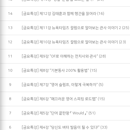
14
[금요특강] 제12강 김태훈과 함께 행간을 읽어라
(16)
13
[금요특강] 제11강 뉴욕타임즈 칼럼으로 알아보는 관사 이야기 2
(25)
12
[금요특강] 제10강 뉴욕타임즈 칼럼으로 알아보는 관사 이야기
(23)
11
[금요특강] 제9강 "OF로 이해하는 전치사와 관사"
(28)
10
[금요특강] 제8강 "기본동사 200% 활용법"
(15)
9
[금요특강] 제7강 "영어 슬럼프, 이렇게 극복하자"
(5)
8
[금요특강] 제6강 "매끄러운 영어 스피킹 로드맵"
(15)
7
[금요특강] 제5강 "단어 끝판왕 『 Would 』"
(51)
6
[금요특강] 제4강 "당신도 버터 발음이 될 수 있다!"
(33)