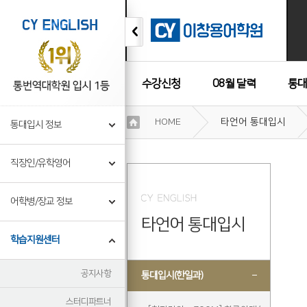
수강신청
08월 달력
통대
이
HOME
타언어 통대입시
통대입시 정보
용
수강후기
약
관
직장인/유학영어
보
기
개
어학병/장교 정보
인
타언어 통대입시
정
보
학습지원센터
보
기
공지사항
통대입시(한일과)
스터디파트너