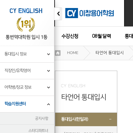
수강신청
08월 달력
통대
이
HOME
타언어 통대입시
통대입시 정보
용
수강후기
약
관
직장인/유학영어
보
기
개
어학병/장교 정보
인
타언어 통대입시
정
보
학습지원센터
보
기
공지사항
통대입시(한일과)
스터디파트너