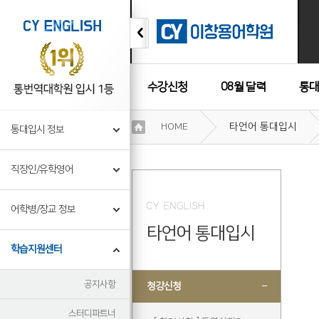
수강신청
08월 달력
통대
이
HOME
타언어 통대입시
통대입시 정보
용
수강후기
약
관
직장인/유학영어
보
기
개
어학병/장교 정보
인
타언어 통대입시
정
보
학습지원센터
보
기
공지사항
청강신청
스터디파트너