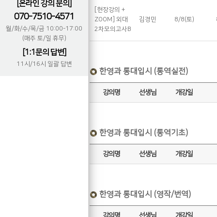
[온라인 강의 문의]
[현장강의 +
070-7510-4571
ZOOM] 외대
김경민
8/8(토)
월/화/수/목/금 10:00-17:00
2차모의고사B
(매주 토/일 휴무)
[1:1문의 답변]
11시/16시 일괄 답변
한영과 통대입시 (통역실전)
강의명
선생님
개강일
한영과 통대입시 (통역기초)
강의명
선생님
개강일
한영과 통대입시 (영작/번역)
강의명
선생님
개강일