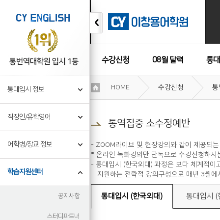
수강신청
08월 달력
통대
이
HOME
수강신청
통
통대입시 정보
용
수강후기
약
관
직장인/유학영어
보
통역집중 소수정예반
기
개
어학병/장교 정보
- ZOOM라이브 및 현장강의와 같이 제공되
인
* 온라인 녹화강의만 단독으로 수강신청하시는
정
- 통대입시 (한국외대) 과정은 보다 체계적
보
학습지원센터
지원하는 전략적 강의구성으로 매년 3월에서
보
기
통대입시 (한국외대)
통대입시 (
공지사항
스터디파트너