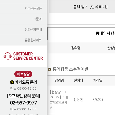
통대입시 (한국외대)
자주묻는질문
1:1문의
전화문의안내
통대입시 (
유용한사이트
강의명
선생
통역집중 소수정예반
바로상담
강의명
선생님
개강일
카카오톡 문의
매일 09:00-19:00
[현장강의 +
[오프라인 강의 문의]
ZOOM] 외대
김경민
8/8(토)
02-567-9977
2차모의고사
A
매일 09:00-19:00