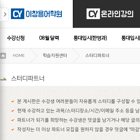
수강신청
08월 달력
통대입시(한영과)
통대입시(
이
HOME
학습지원센터
스터디파트너
용
수강후기
약
관
보
스터디파트너
기
개
인
본 게시판은 수강생 여러분들이 자유롭게 스터디를 구성할 수 있
정
보
현재 수강하고 있는 과목/스터디장소/시간/이메일 주소 등을 
보
파트너가 되기를 희망하는 수강생은 덧글을 남기거나 해당 글의
기
작성자는 더 이상 파트너 모집을 원하지 않을 경우 덧글에 "마감