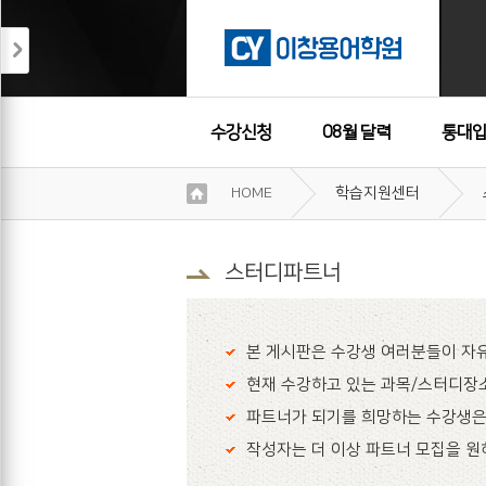
수강신청
08월 달력
통대입
이
HOME
학습지원센터
용
수강후기
약
관
보
스터디파트너
기
개
인
본 게시판은 수강생 여러분들이 자유
정
보
현재 수강하고 있는 과목/스터디장소
보
파트너가 되기를 희망하는 수강생은 
기
작성자는 더 이상 파트너 모집을 원