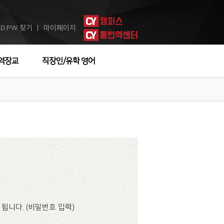
ID.PW 찾기
마이페이지
ㅣ
역장교
직장인/유학 영어
됩니다. (비밀번호 입력)