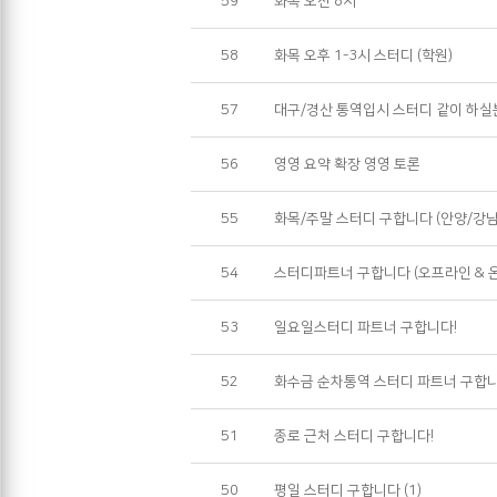
59
화목 오전 8시
58
화목 오후 1-3시 스터디 (학원)
57
대구/경산 통역입시 스터디 같이 하실
56
영영 요약 확장 영영 토론
55
화목/주말 스터디 구합니다 (안양/강남
54
스터디파트너 구합니다 (오프라인 & 
53
일요일스터디 파트너 구합니다!
52
화수금 순차통역 스터디 파트너 구합니
51
종로 근처 스터디 구합니다!
50
평일 스터디 구합니다
(1)