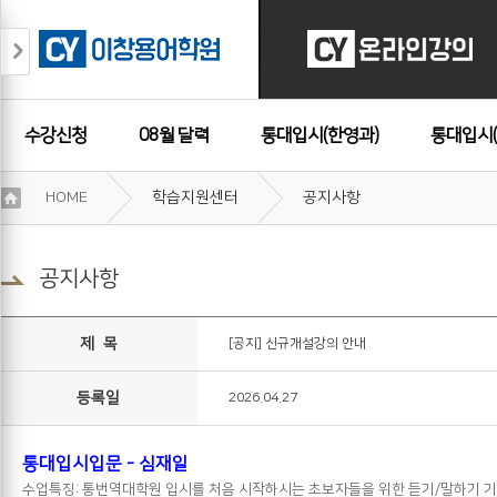
수강신청
08월 달력
통대입시(한영과)
통대입시(
이
HOME
학습지원센터
공지사항
용
수강후기
약
관
보
공지사항
기
개
인
제 목
[공지] 신규개설강의 안내
정
보
등록일
2026.04.27
보
기
통대입시입문 - 심재일
수업특징: 통번역대학원 입시를 처음 시작하시는 초보자들을 위한 듣기/말하기 