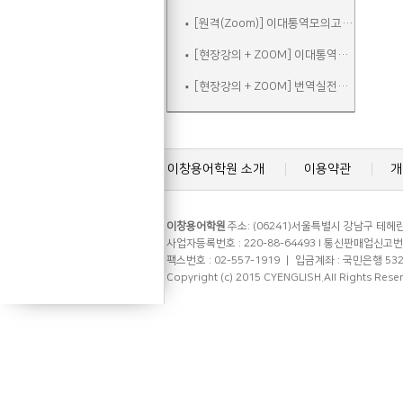
[원격(Zoom)] 이대통역모의고사B
[현장강의 + ZOOM] 이대통역실전
[현장강의 + ZOOM] 번역실전주말
이창용어학원 소개
이용약관
개
이창용어학원
주소: (06241)서울특별시 강남구 테헤란로
사업자등록번호 : 220-88-64493 l 통신판매업신고번호 
팩스번호 : 02-557-1919 ㅣ 입금계좌 : 국민은행 53
Copyright (c) 2015 CYENGLISH.All Rights Rese