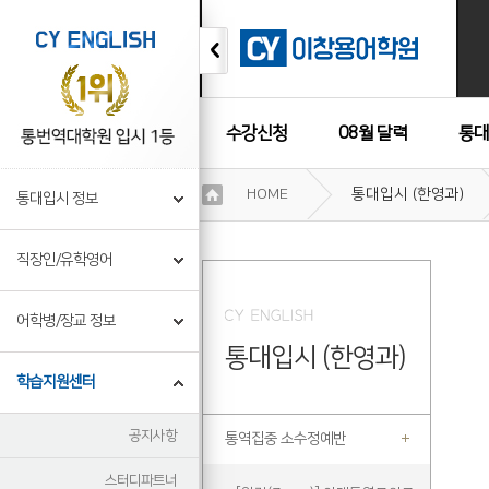
수강신청
08월 달력
통대
이
HOME
통대입시 (한영과)
통대입시 정보
용
수강후기
약
관
직장인/유학영어
보
기
개
어학병/장교 정보
인
통대입시 (한영과)
정
보
학습지원센터
보
기
공지사항
통역집중 소수정예반
스터디파트너