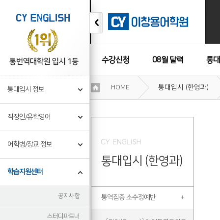
수강신청
08월 달력
통대
이
HOME
통대입시 (한영과)
통대입시 정보
용
수강후기
약
관
직장인/유학영어
보
기
개
어학병/장교 정보
인
통대입시 (한영과)
정
보
학습지원센터
보
기
공지사항
통역집중 소수정예반
스터디파트너