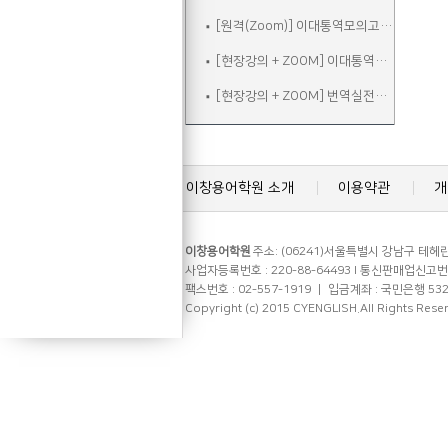
[원격(Zoom)] 이대통역모의고사B
[현장강의 + ZOOM] 이대통역실전
[현장강의 + ZOOM] 번역실전주말
이창용어학원 소개
이용약관
개
이창용어학원
주소: (06241)서울특별시 강남구 테헤란로
사업자등록번호 : 220-88-64493 l 통신판매업신고번호 
팩스번호 : 02-557-1919 ㅣ 입금계좌 : 국민은행 53
Copyright (c) 2015 CYENGLISH.All Rights Rese