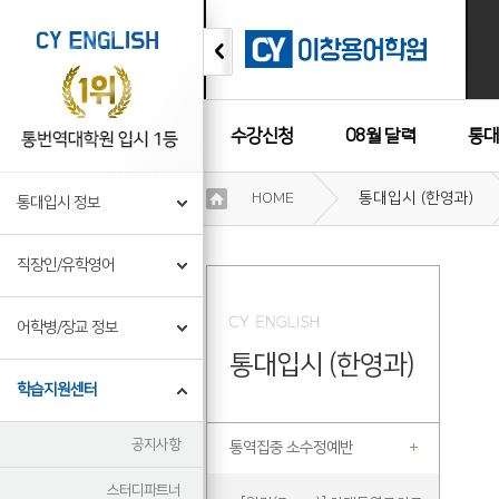
수강신청
08월 달력
통대
이
HOME
통대입시 (한영과)
통대입시 정보
용
수강후기
약
관
직장인/유학영어
보
기
개
어학병/장교 정보
인
통대입시 (한영과)
정
보
학습지원센터
보
기
공지사항
통역집중 소수정예반
스터디파트너