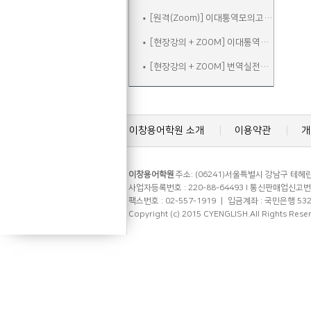
[원격(Zoom)] 이대통역모의고사B
[현장강의 + ZOOM] 이대통역실전
[현장강의 + ZOOM] 번역실전주말
이창용어학원 소개
이용약관
개
이창용어학원
주소: (06241)서울특별시 강남구 테헤란로
사업자등록번호 : 220-88-64493 l 통신판매업신고번호 
팩스번호 : 02-557-1919 ㅣ 입금계좌 : 국민은행 53
Copyright (c) 2015 CYENGLISH.All Rights Rese