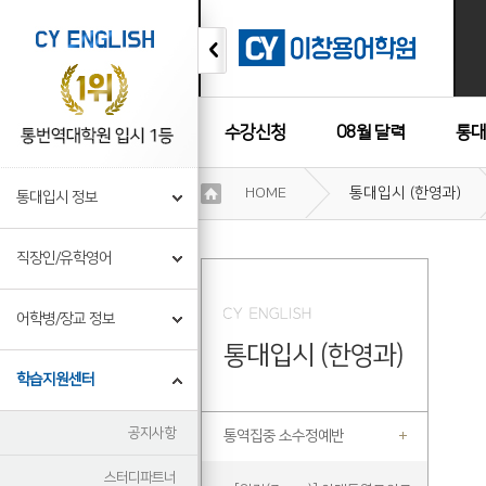
수강신청
08월 달력
통대
이
HOME
통대입시 (한영과)
통대입시 정보
용
수강후기
약
관
직장인/유학영어
보
기
개
어학병/장교 정보
인
통대입시 (한영과)
정
보
학습지원센터
보
기
공지사항
통역집중 소수정예반
스터디파트너