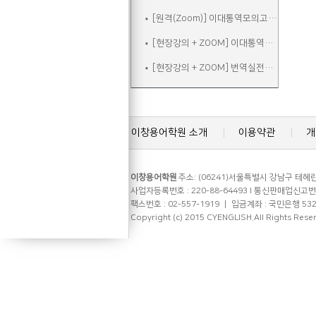
[원격(Zoom)] 이대통역모의고사B
[현장강의 + ZOOM] 이대통역실전
[현장강의 + ZOOM] 번역실전주말
이창용어학원 소개
이용약관
개
이창용어학원
주소: (06241)서울특별시 강남구 테헤란로
사업자등록번호 : 220-88-64493 l 통신판매업신고번호 
팩스번호 : 02-557-1919 ㅣ 입금계좌 : 국민은행 53
Copyright (c) 2015 CYENGLISH.All Rights Rese