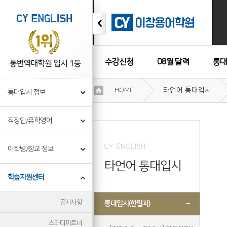
수강신청
08월 달력
통대
이
HOME
타언어 통대입시
통대입시 정보
용
수강후기
약
관
직장인/유학영어
보
기
개
어학병/장교 정보
인
타언어 통대입시
정
보
학습지원센터
보
기
공지사항
통대입시(한일과)
스터디파트너