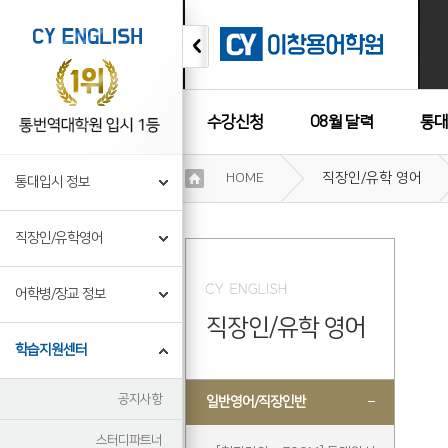
수강신청
08월 달력
통대
이
HOME
직장인/유학 영어
통대입시 정보
용
수강후기
약
관
직장인/유학영어
보
기
개
어학병/장교 정보
인
직장인/유학 영어
정
보
학습지원센터
보
기
공지사항
일반영어/직장인반
스터디파트너