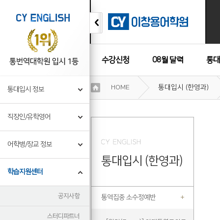
수강신청
08월 달력
통대
이
HOME
통대입시 (한영과)
통대입시 정보
용
수강후기
약
관
직장인/유학영어
보
기
개
어학병/장교 정보
인
통대입시 (한영과)
정
보
학습지원센터
보
기
공지사항
통역집중 소수정예반
스터디파트너