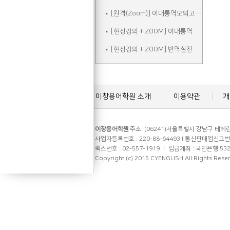
[원격(Zoom)] 이대통역모의고사B
[현장강의 + ZOOM] 이대통역실전
[현장강의 + ZOOM] 번역실전주말
이창용어학원 소개
이용약관
개
이창용어학원
주소: (06241)서울특별시 강남구 테헤란로
사업자등록번호 : 220-88-64493 l 통신판매업신고번호 
팩스번호 : 02-557-1919 ㅣ 입금계좌 : 국민은행 53
Copyright (c) 2015 CYENGLISH.All Rights Rese