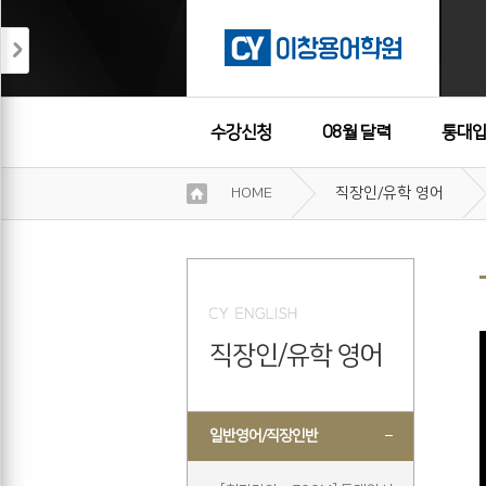
수강신청
08월 달력
통대입
이
HOME
직장인/유학 영어
용
수강후기
약
관
보
기
개
인
직장인/유학 영어
정
보
보
기
일반영어/직장인반