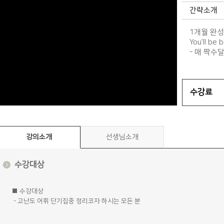
간략소개
1개월 완성 
You’ll be
- 매 짝수
수강료
강의소개
선생님소개
수강대상
■ 수강대상
- 고난도 어휘 단기집중 정리코자 하시는 모든 분