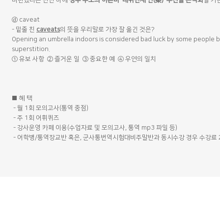
마련했다는 판단 하에
정부 주도의 이른바 '대위변제 안(案)' 추진을 본격화
할 거
ⓓ caveat
- 밑줄 친
caveats
의 뜻을 우리말로 가장 잘 옮긴 것은?
Opening an umbrella indoors is considered bad luck by some people 
superstition.
① 유보 사항 ② 즐거운 일 ③ 중요한 예 ④ 우연의 일치
■ 혜 택
- 월 1회 모의고사(통역 중점)
- 주 1회 어휘퀴즈
- 강사운영 카페 이용(수업자료 및 모의고사, 통역 mp3 파일 등)
- 어학병/통역장교반 혹은, 군사통번역시험대비주말반과 동시수강 경우 수강료 2