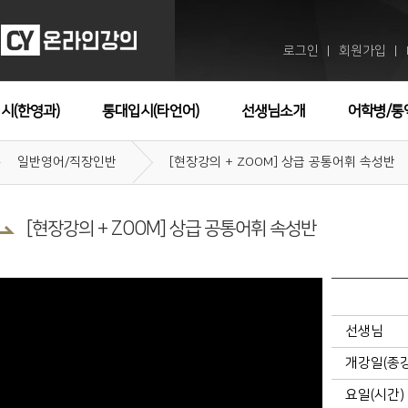
로그인
회원가입
ㅣ
ㅣ
시(한영과)
통대입시(타언어)
선생님소개
어학병/통
일반영어/직장인반
[현장강의 + ZOOM] 상급 공통어휘 속성반
[현장강의 + ZOOM] 상급 공통어휘 속성반
선생님
개강일(종
요일(시간)