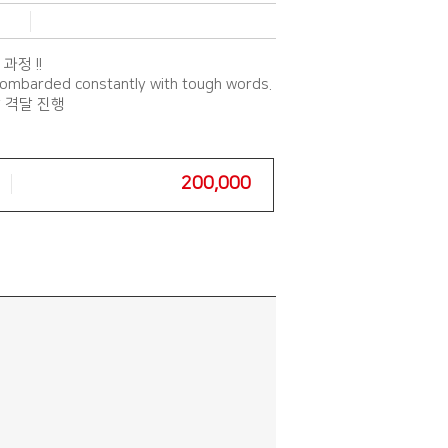
과정 !!
 bombarded constantly with tough words.
달 격달 진행
200,000