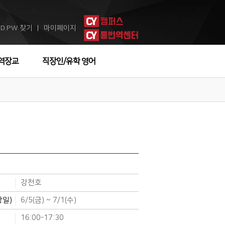
ID.PW 찾기
마이페이지
ㅣ
역장교
직장인/유학 영어
강천호
강일)
6/5(금) ~ 7/1(수)
16:00-17:30