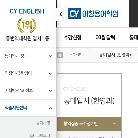
수강신청
08월 달력
통대
이
HOME
통대입시 (한영과)
통대입시 정보
용
수강후기
약
관
직장인/유학영어
보
기
개
어학병/장교 정보
인
통대입시 (한영과)
정
보
학습지원센터
보
기
공지사항
통역집중 소수정예반
스터디파트너