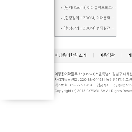
[원격(Zoom)] 이대통역모의고사B
[현장강의 + ZOOM] 이대통역실전
[현장강의 + ZOOM] 번역실전주말
이창용어학원 소개
이용약관
개
이창용어학원
주소: (06241)서울특별시 강남구 테헤란로
사업자등록번호 : 220-88-64493 l 통신판매업신고번호 
팩스번호 : 02-557-1919 ㅣ 입금계좌 : 국민은행 53
Copyright (c) 2015 CYENGLISH.All Rights Rese