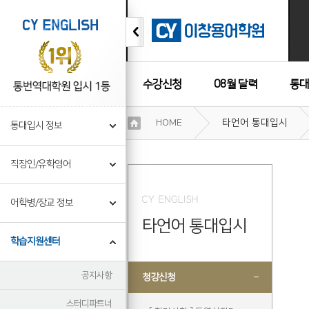
수강신청
08월 달력
통대
이
HOME
타언어 통대입시
통대입시 정보
용
수강후기
약
관
직장인/유학영어
보
기
개
어학병/장교 정보
인
타언어 통대입시
정
보
학습지원센터
보
기
공지사항
청강신청
스터디파트너