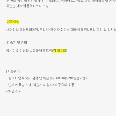
두 편의 청취 및
FIB(Fill in the Blanks);
영어낭독과 발음 교정
;
어휘확장 및 응
화연습
(
대화체 통역
);
프리 토킹
2)
페어웍
써머리와 패러프레이징
;
우리말
-
영어 대화연습
(
대화체 통역
);
프리 토킹 및 강사
3)
숙제 및 관리
에세이 롸이팅과 녹음과제 피드백
(
각 월
2
회
)
[학습관리]
-
월 1회 영작 숙제 첨삭 및 녹음숙제 MP3피드백(발음교정)
- 단체 카톡방 초대, 학습자료 및 Q&A 공유와 소통
- 개별 상담