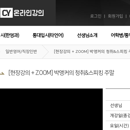
로그인
회원가입
ㅣ
ㅣ
시(한영과)
통대입시(타언어)
선생님소개
어학병/통
일반영어/직장인반
[현장강의 + ZOOM] 박앵커의 청취&스피킹
[현장강의 + ZOOM] 박앵커의 청취&스피킹 주말
선생님
개강일(종
요일(시간)