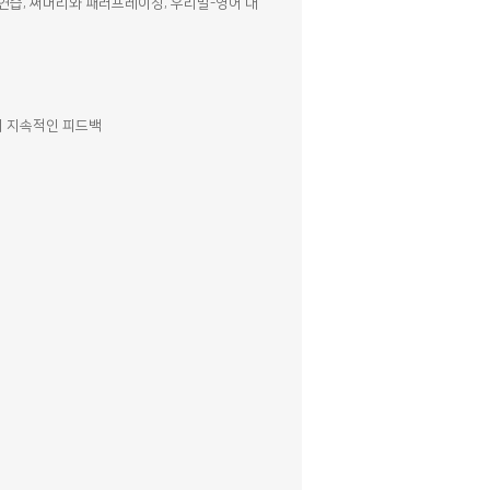
용연습
;
써머리와 패러프레이징
;
우리말
-
영어 대
의 지속적인 피드백