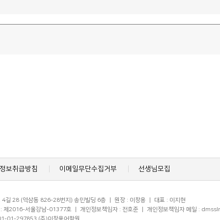
정보취급방침
이메일무단수집거부
선생님모집
길 28 (역삼동 826-28번지) 송민빌딩 6층 ㅣ 원장 : 이창용 ㅣ 대표 : 이지현
제2016-서울강남-01377호 ㅣ 개인정보책임자 : 전호준 ㅣ 개인정보책임자 메일 : dmsslrtnf12
01-01-297853 (주)이창용어학원