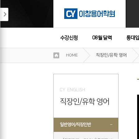
수강신청
08월 달력
통대입
이
HOME
직장인/유학 영어
용
수강후기
약
관
보
기
개
인
직장인/유학 영어
정
보
보
기
일반영어/직장인반