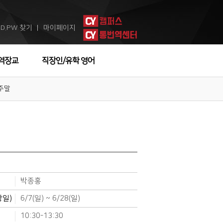
ID.PW 찾기
마이페이지
ㅣ
역장교
직장인/유학 영어
 주말
박종홍
강일)
6/7(일) ~ 6/28(일)
10:30-13:30