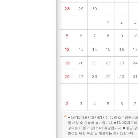
28
29
30
1
2
3
5
6
7
8
9
10
12
13
14
15
16
17
19
20
21
22
23
24
26
27
28
29
30
31
2
3
4
5
6
7
■ [외대2차모의고사]강의는 12명 소수정예반
및 개강 후 환불이 불가합니다. ■ [외대2차모의
강의는 10월 25일(토)에 휴강합니다. ■ 동일 강
변경을 위한 취소 및 재결제는 불가능합니다.