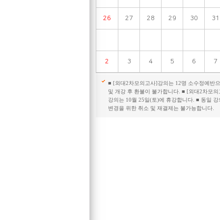
26
27
28
29
30
31
2
3
4
5
6
7
■ [외대2차모의고사]강의는 12명 소수정예반
및 개강 후 환불이 불가합니다. ■ [외대2차모의
강의는 10월 25일(토)에 휴강합니다. ■ 동일 강
변경을 위한 취소 및 재결제는 불가능합니다.