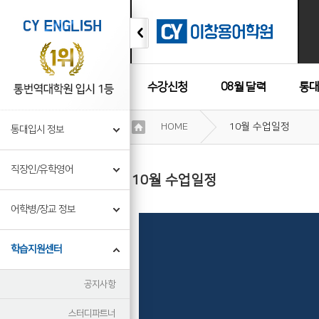
수강신청
08월 달력
통대
이
HOME
10월 수업일정
통대입시 정보
용
수강후기
약
관
직장인/유학영어
보
10월 수업일정
기
개
어학병/장교 정보
인
정
보
학습지원센터
보
기
공지사항
스터디파트너