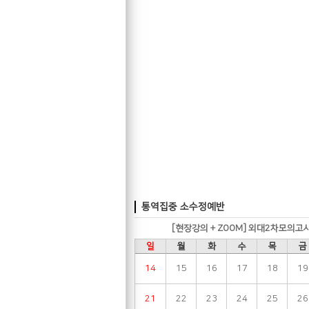
통역집중 소수정예반
[현장강의 + ZOOM] 외대2차모의고
일
월
화
수
목
금
14
15
16
17
18
19
21
22
23
24
25
26