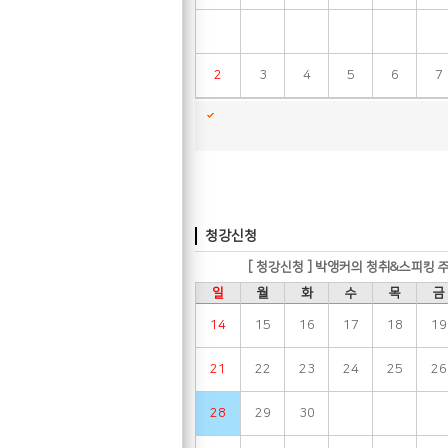
2
3
4
5
6
7
청강신청
[ 청강신청 ] 박앵커의 청취&스피킹 
일
월
화
수
목
금
14
15
16
17
18
19
21
22
23
24
25
26
28
29
30