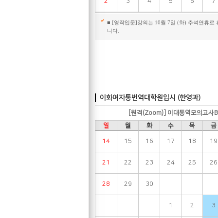
2
3
4
5
6
7
■ [영작입문]강의는 10월 7일 (화) 추석연휴로
니다.
이화여자통번역대학원입시 (한영과)
[원격(Zoom)] 이대통역모의고사B
일
월
화
수
목
금
14
15
16
17
18
19
21
22
23
24
25
26
28
29
30
1
2
3