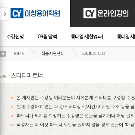
수강신청
08월 달력
통대입시(한영과)
통대입시(
이
HOME
학습지원센터
스터디파트너
용
수강후기
약
관
보
스터디파트너
기
개
인
본 게시판은 수강생 여러분들이 자유롭게 스터디를 구성할 수 있
정
보
현재 수강하고 있는 과목/스터디장소/시간/이메일 주소 등을 
보
파트너가 되기를 희망하는 수강생은 덧글을 남기거나 해당 글의
기
작성자는 더 이상 파트너 모집을 원하지 않을 경우 덧글에 "마감