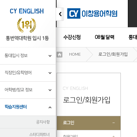
수강신청
08월 달력
통대
이
HOME
로그인/회원가입
통대입시 정보
용
수강후기
약
관
직장인/유학영어
보
기
개
어학병/장교 정보
인
로그인/회원가입
정
보
학습지원센터
보
기
공지사항
로그인
스터디파트너