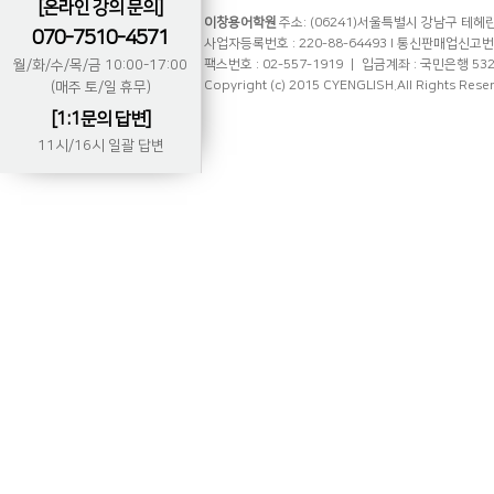
[온라인 강의 문의]
이창용어학원
주소: (06241)서울특별시 강남구 테헤란로
070-7510-4571
사업자등록번호 : 220-88-64493 l 통신판매업신고번호 
월/화/수/목/금 10:00-17:00
팩스번호 : 02-557-1919 ㅣ 입금계좌 : 국민은행 53
Copyright (c) 2015 CYENGLISH.All Rights Rese
(매주 토/일 휴무)
[1:1문의 답변]
11시/16시 일괄 답변