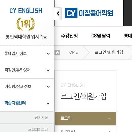
수강신청
08월 달력
통대
이
HOME
로그인/회원가입
통대입시 정보
용
수강후기
약
관
직장인/유학영어
보
기
개
어학병/장교 정보
인
로그인/회원가입
정
보
학습지원센터
보
기
공지사항
로그인
스터디파트너