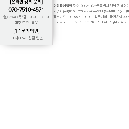
[온라인 강의 문의]
이창용어학원
주소: (06241)서울특별시 강남구 테헤란로
070-7510-4571
사업자등록번호 : 220-88-64493 l 통신판매업신고번호 
월/화/수/목/금 10:00-17:00
팩스번호 : 02-557-1919 ㅣ 입금계좌 : 국민은행 53
Copyright (c) 2015 CYENGLISH.All Rights Rese
(매주 토/일 휴무)
[1:1문의 답변]
11시/16시 일괄 답변