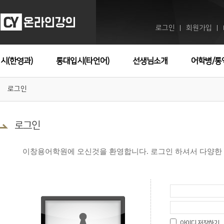
로그인
회원가입
ㅣ
ㅣ
시(한영과)
통대입시(타언어)
선생님소개
어학병/통
로그인
로그인
이창용어학원에 오신것을 환영합니다. 로그인 하셔서 다양한
아이디 저장하기