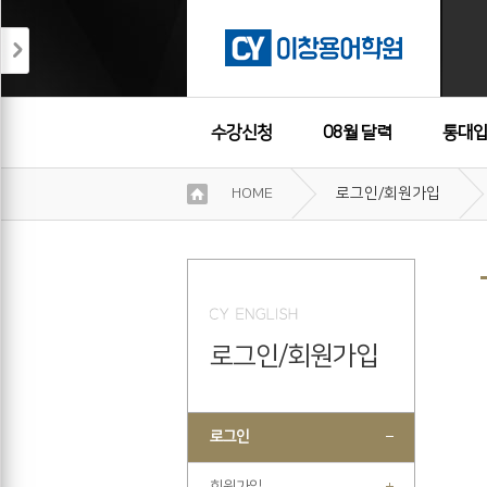
수강신청
08월 달력
통대입
이
HOME
로그인/회원가입
용
수강후기
약
관
보
기
개
인
로그인/회원가입
정
보
보
기
로그인