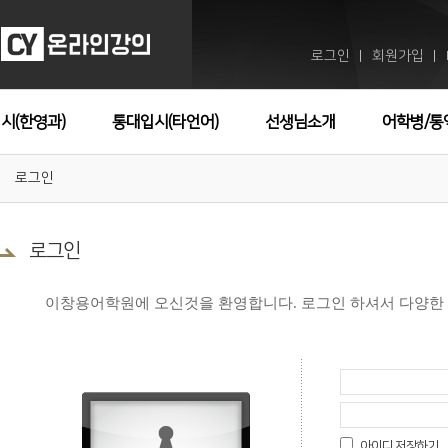
로그인
회원가입
ㅣ
ㅣ
시(한영과)
통대입시(타언어)
선생님소개
어학병/통
로그인
로그인
이창용어학원에 오신것을 환영합니다. 로그인 하셔서 다양한
아이디 저장하기