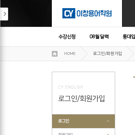
수강신청
08월 달력
통대입
이
HOME
로그인/회원가입
용
수강후기
약
관
보
기
개
인
로그인/회원가입
정
보
보
기
로그인