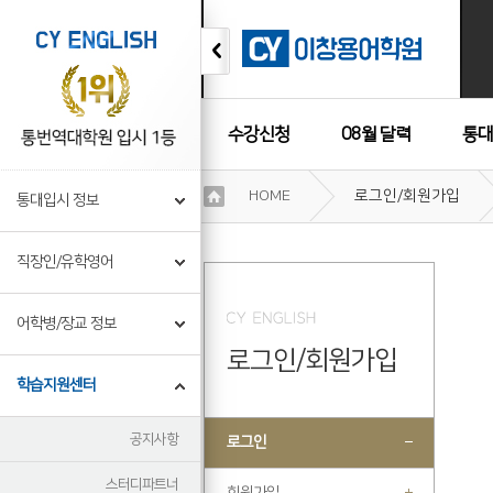
수강신청
08월 달력
통대
이
HOME
로그인/회원가입
통대입시 정보
용
수강후기
약
관
직장인/유학영어
보
기
개
어학병/장교 정보
인
로그인/회원가입
정
보
학습지원센터
보
기
공지사항
로그인
스터디파트너