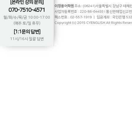
[온라인 강의 문의]
이창용어학원
주소: (06241)서울특별시 강남구 테헤란로
070-7510-4571
사업자등록번호 : 220-88-64493 l 통신판매업신고번호 
월/화/수/목/금 10:00-17:00
팩스번호 : 02-557-1919 ㅣ 입금계좌 : 국민은행 53
Copyright (c) 2015 CYENGLISH.All Rights Rese
(매주 토/일 휴무)
[1:1문의 답변]
11시/16시 일괄 답변