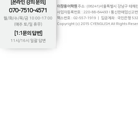
[온라인 강의 문의]
이창용어학원
주소: (06241)서울특별시 강남구 테헤란로
070-7510-4571
사업자등록번호 : 220-88-64493 l 통신판매업신고번호 
월/화/수/목/금 10:00-17:00
팩스번호 : 02-557-1919 ㅣ 입금계좌 : 국민은행 53
Copyright (c) 2015 CYENGLISH.All Rights Rese
(매주 토/일 휴무)
[1:1문의 답변]
11시/16시 일괄 답변