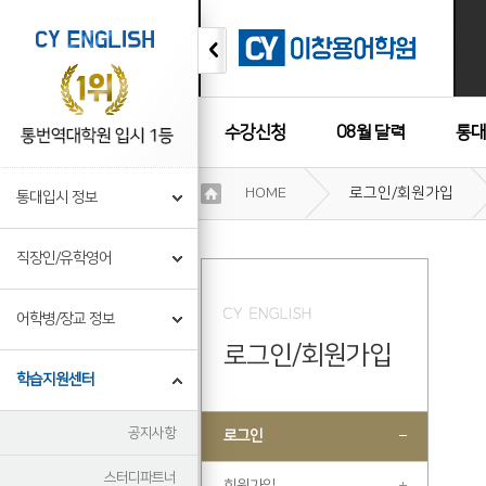
수강신청
08월 달력
통대
이
HOME
로그인/회원가입
통대입시 정보
용
수강후기
약
관
직장인/유학영어
보
기
개
어학병/장교 정보
인
로그인/회원가입
정
보
학습지원센터
보
기
공지사항
로그인
스터디파트너