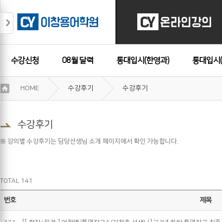
수강신청
08월 달력
통대입시(한영과)
통대입시(
이
HOME
수강후기
수강후기
용
수강후기
약
관
보
수강후기
기
개
※ 강의별 수강후기는 담당선생님 소개 페이지에서 확인 가능합니다.
인
정
보
보
TOTAL 141
기
번호
제목