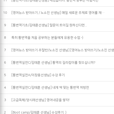
11
[통번역기초/김태훈선생님] 재밌습니다. 통번역 공부는 어렵지만
10
[영어뉴스 받아쓰기 / 노소진 선생님] 매일 새로운 주제로 영어를 재…
9
[통번역기초/김태훈선생님] 말문이 트이길 원하신다면...
8
특히 통번역을 처음 공부하는 분들에게 유용한 수업:-)
7
[영어뉴스 받아쓰기 주말반/노소진 선생님] [영어뉴스 받아쓰기/노소진 선생
6
[통번역실전C/김태훈 선생님] 통역의 길라잡이를 찾으십니까?
5
[통번역실전A/이창용선생님] 수강 후기
4
[통번역실전C/김태훈 선생님] 내게 딱 맞는 통번역 처방전
3
[고급독해/양시래선생님] 영어내공을 쌓자!
2
[Boot camp/김태훈 선생님] 수강후기 :)