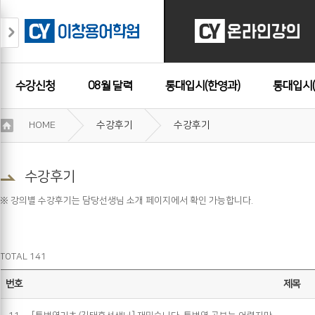
수강신청
08월 달력
통대입시(한영과)
통대입시(
이
HOME
수강후기
수강후기
용
수강후기
약
관
보
수강후기
기
개
※ 강의별 수강후기는 담당선생님 소개 페이지에서 확인 가능합니다.
인
정
보
보
TOTAL 141
기
번호
제목