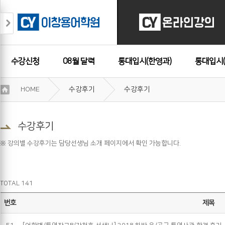
수강신청
08월 달력
통대입시(한영과)
통대입시(
이
HOME
수강후기
수강후기
용
수강후기
약
관
보
수강후기
기
개
※ 강의별 수강후기는 담당선생님 소개 페이지에서 확인 가능합니다.
인
정
보
보
TOTAL 141
기
번호
제목