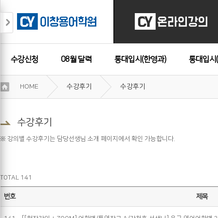
수강신청
08월 달력
통대입시(한영과)
통대입시(
이
HOME
수강후기
수강후기
용
수강후기
약
관
보
수강후기
기
개
※ 강의별 수강후기는 담당선생님 소개 페이지에서 확인 가능합니다.
인
정
보
보
TOTAL 141
기
번호
제목